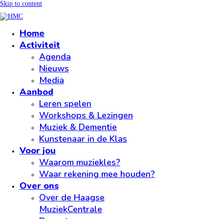
Skip to content
Home
Activiteit
Agenda
Nieuws
Media
Aanbod
Leren spelen
Workshops & Lezingen
Muziek & Dementie
Kunstenaar in de Klas
Voor jou
Waarom muziekles?
Waar rekening mee houden?
Over ons
Over de Haagse
MuziekCentrale