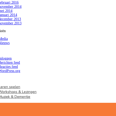
februari 2016
november 2014
mei 2014
januari 2014
december 2013
november 2013
ieën
Media
Nieuws
Inloggen
Berichten feed
Reacties feed
WordPress.org
Leren spelen
Workshops & Lezingen
Muziek & Dementie