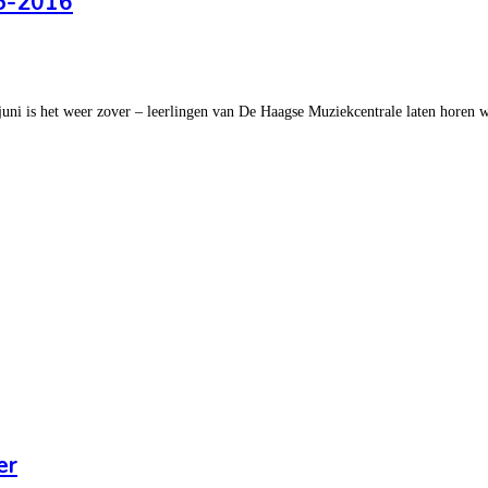
15-2016
ni is het weer zover – leerlingen van De Haagse Muziekcentrale laten horen wat
er